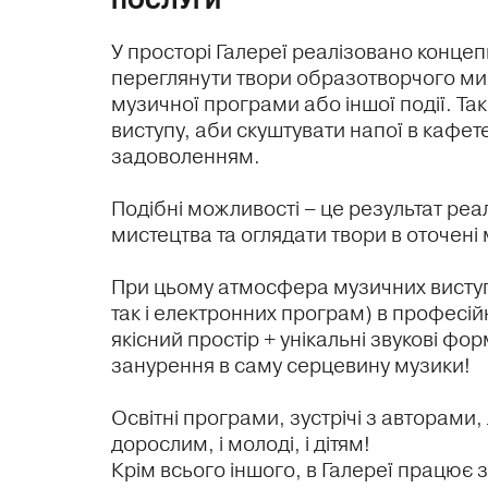
ПОСЛУГИ
У просторі Галереї реалізовано концеп
переглянути твори образотворчого мис
музичної програми або іншої події. Та
виступу, аби скуштувати напої в кафете
задоволенням.
Подібні можливості – це результат реа
мистецтва та оглядати твори в оточені
При цьому атмосфера музичних виступі
так і електронних програм) в професі
якісний простір + унікальні звукові ф
занурення в саму серцевину музики!
Освітні програми, зустрічі з авторами, 
дорослим, і молоді, і дітям!
Крім всього іншого, в Галереї працює з