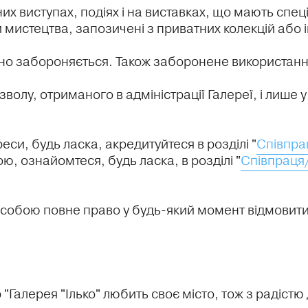
 виступах, подіях і на виставках, що мають спец
истецтва, запозичені з приватних колекцій або і
о забороняється. Також заборонене використання
волу, отриманого в адміністрації Галереї, і лише у
си, будь ласка, акредитуйтеся в розділі "
Співпра
ю, ознайомтеся, будь ласка, в розділі "
Співпраця
собою повне право у будь-який момент відмовити 
"Галерея "Ілько" любить своє місто, тож з радіст