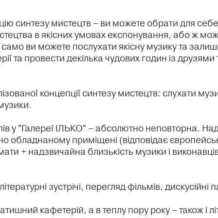
цію синтезу мистецтв – ви можете обрати для себе
тецтва в якісних умовах експонування, або ж може
к само ви можете послухати якісну музику та залиши
рії та провести декілька чудових годин із друзями
лізованої концепції синтезу мистецтв: слухати муз
 музики.
в у "Галереї ІЛЬКО" – абсолютно неповторна. Надз
йно обладнаному приміщені (відповідає європейсь
ормати + надзвичайна близькість музики і виконавц
літературні зустрічі, перегляд фільмів, дискусійні
атишний кафетерій, а в теплу пору року – також і л