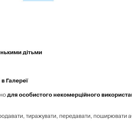
ленькими дітьми
в Галереї
ено
для особистого некомерційного використа
продавати, тиражувати, передавати, поширювати аб