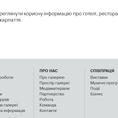
реглянути корисну інформацію про готелі, ресторан
акарпаття.
ПРО НАС
СПІВПРАЦЯ
 роботи
Про галерею
Виставки
Простір галереї
Музичні прог
а
Медіаматеріали
Події
и
Партнерство
Бізнес
рузів
Робота
а галереї
Команда
а інформація
Контакти