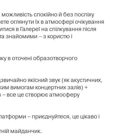
 можливість спокійно й без поспіху
те оглянути їх в атмосфері очікування
тися в Галереї на спілкування після
 та знайомими – з користю і
ику в оточені образотворчого
вичайно якісний звук (як акустичних,
ким вимогам концертних залів) +
ів – все це створює атмосферу
 платформи – приєднуйтеся, це цікаво і
ітній майданчик.