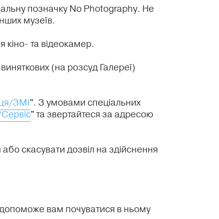
іальну позначку No Photography. Не
нших музеїв.
 кіно- та відеокамер.
 виняткових (на розсуд Галереї)
ця/ЗМІ
". З умовами спеціальних
/Сервіс
" та звертайтеся за адресою
або скасувати дозвіл на здійснення
ю допоможе вам почуватися в ньому