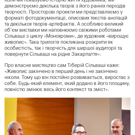
Коли ми показуємо історію життя художника, ми
демонструємо декілька творів з його ранніх періодів
творчості. Просторові проекти ми представляємо у
форматі фотодокументації, описових текстів-анотацій
та декількох творів-артефактів. А особливо великий
об’єм виставки ми наповнюємо свіжими роботами
Сільваші з циклу «Монохроми», де художник «вирощує
живопис». Така трилогія покликана розкрити як
особистість, так і творчість для ширшої аудиторії та
повернути Сільваші на рідне Закарпаття».
Про власне мистецтво сам Тіберій Сільваші каже:
«Живопис закінчено в перший день і не закінчено
ніколи. Тому що він постійно розвивається, виростає з
себе. Будь-який елемент, який додано в його площину,
повністю змінює весь його контекст та зміст».