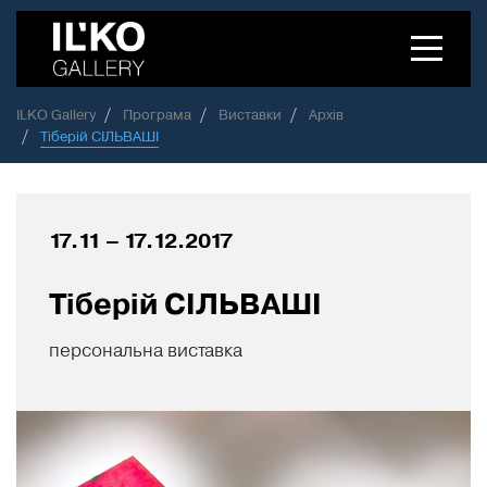
Toggle
navigation
ILKO Gallery
Програма
Виставки
Архів
Тіберій СІЛЬВАШІ
17.11 – 17.12.2017
Тіберій СІЛЬВАШІ
персональна виставка